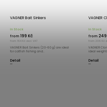
VAGNER Bait Sinkers
VAGNER Cl
In Stock
In Stock
199 Kč
249
from
from
from 164 Kč excl. VAT
from 206 Kč e
VAGNER Bait Sinkers (20-60 g) are ideal
VAGNER Clon
for catfish fishing and...
ideal weights
Detail
Detail