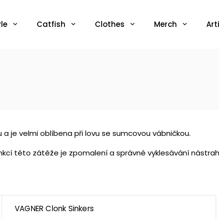
le
Catfish
Clothes
Merch
Art
u a je velmi oblíbena při lovu se sumcovou vábničkou.
Funkcí této zátěže je zpomalení a správné vyklesávání nástrahy
VAGNER Clonk Sinkers