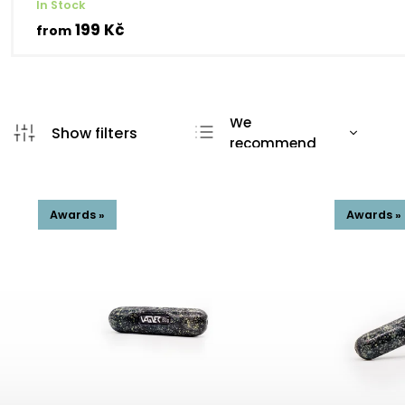
In Stock
199 Kč
from
We
recommend
Least expensive
Most expensive
Awards »
Awards »
Bestsellers
Alphabetically