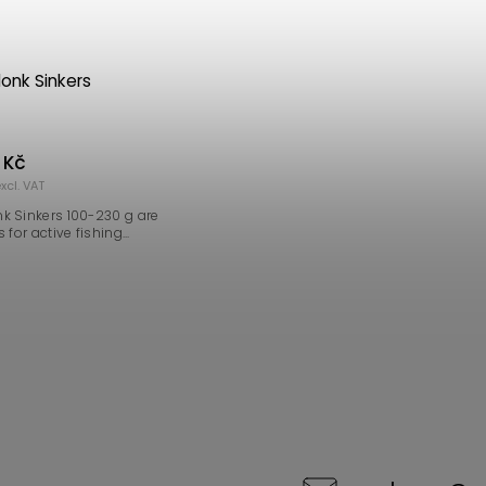
onk Sinkers
 Kč
xcl. VAT
k Sinkers 100-230 g are
 for active fishing...