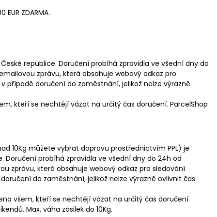
100 EUR ZDARMA.
é České republice. Doručení probíhá zpravidla ve všední dny do
 emailovou zprávu, která obsahuje webový odkaz pro
 v případě doručení do zaměstnání, jelikož nelze výrazně
em, kteří se nechtějí vázat na určitý čas doručení. ParcelShop
 (nad 10Kg můžete vybrat dopravu prostřednictvím PPL) je
e. Doručení probíhá zpravidla ve všední dny do 24h od
vou zprávu, která obsahuje webový odkaz pro sledování
doručení do zaměstnání, jelikož nelze výrazně ovlivnit čas
čena všem, kteří se nechtějí vázat na určitý čas doručení.
kendů. Max. váha zásilek do 10Kg.