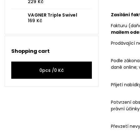
229 Kč
Zasílání fa
VAGNER Triple Swivel
169 Kč
Fakturu (daň
mailem ode
Prodávající 
Shopping cart
Podle zákona 
daně online;
0
pcs /
0 Kč
Přijetí nabí
Potvrzení ob
právní účinky
Převzetí nev