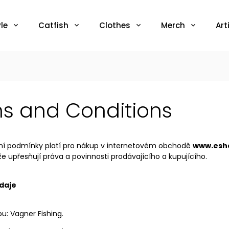
le
Catfish
Clothes
Merch
Art
s and Conditions
í podmínky platí pro nákup v internetovém obchodě
www.esho
e upřesňují práva a povinnosti prodávajícího a kupujícího.
daje
pu:
Vagner Fishing.