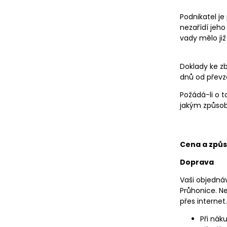
Podnikatel je
nezařídí jeho
vady mělo již
Doklady ke zb
dnů od převze
Požádá-li o t
jakým způsob
Cena a způs
Doprava
Vaši objedná
Průhonice. N
přes internet.
Při nák