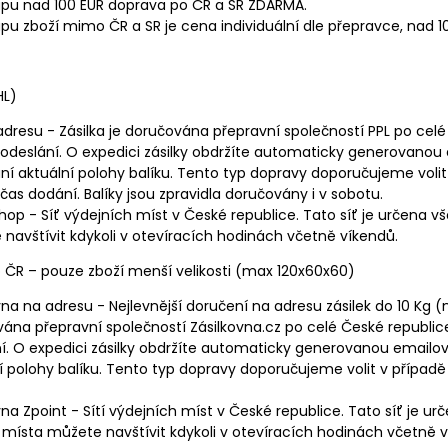
upu nad 100 EUR doprava po ČR a SR ZDARMA.
upu zboží mimo ČR a SR je cena individuální dle přepravce, nad 
HL)
adresu - Zásilka je doručována přepravní společností PPL po cel
odeslání. O expedici zásilky obdržíte automaticky generovanou
ní aktuální polohy balíku. Tento typ dopravy doporučujeme volit
t čas dodání. Balíky jsou zpravidla doručovány i v sobotu.
hop - Síť výdejních míst v České republice. Tato síť je určena vš
navštívit kdykoli v otevíracích hodinách včetně víkendů.
o ČR – pouze zboží menší velikosti (max 120x60x60)
vna na adresu - Nejlevnější doručení na adresu zásilek do 10 Kg
ána přepravní společností Zásilkovna.cz po celé České republic
í. O expedici zásilky obdržíte automaticky generovanou emailo
í polohy balíku. Tento typ dopravy doporučujeme volit v případě 
vna Zpoint
- Sítí výdejních míst v České republice. Tato síť je ur
 místa můžete navštívit kdykoli v otevíracích hodinách včetně ví