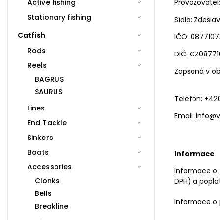
Active fishing
Provozovatel:
Stationary fishing
Sídlo: Zdesla
Catfish
IČO: 0877107
Rods
DIČ: CZ08771
Reels
Zapsaná v
ob
BAGRUS
SAURUS
Telefon: +4
Lines
Email: info@
End Tackle
Sinkers
Boats
Informace
Accessories
Informace o 
Clonks
DPH) a popla
Bells
Informace o 
Breakline