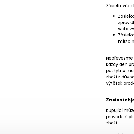
Zásielkovňa.s
Zásielk
zpravid
webový 
Zásielk
místa m
Nepřevezme-l
každý den pro
poskytne mu 
zboží z důvo
výtěžek prode
Zrušení obj
Kupující může
provedení pl
zboží.