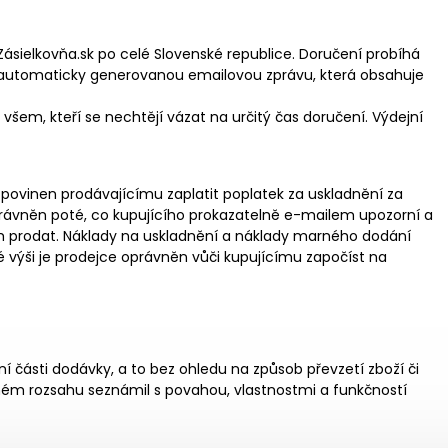
Zásielkovňa.sk po celé Slovenské republice. Doručení probíhá
te automaticky generovanou emailovou zprávu, která obsahuje
 všem, kteří se nechtějí vázat na určitý čas doručení. Výdejní
povinen prodávajícímu zaplatit poplatek za uskladnění za
oprávněn poté, co kupujícího prokazatelně e-mailem upozorní a
 prodat. Náklady na uskladnění a náklady marného dodání
 výši je prodejce oprávněn vůči kupujícímu započíst na
 části dodávky, a to bez ohledu na způsob převzetí zboží či
eném rozsahu seznámil s povahou, vlastnostmi a funkčností