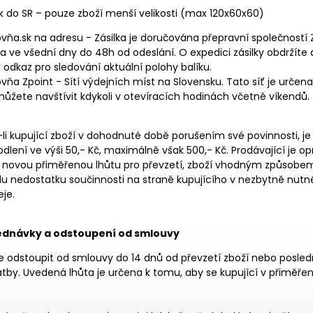
k do SR – pouze zboží menší velikosti (max 120x60x60)
ovňa.sk na adresu - Zásilka je doručována přepravní společností 
la ve všední dny do 48h od odeslání. O expedici zásilky obdrží
odkaz pro sledování aktuální polohy balíku.
ovňa Zpoint - Sítí výdejních míst na Slovensku. Tato síť je určena
ůžete navštívit kdykoli v otevíracích hodinách včetně víkendů.
i kupující zboží v dohodnuté době porušením své povinnosti, je 
dlení ve výši 50,- Kč, maximálně však 500,- Kč. Prodávající je 
novou přiměřenou lhůtu pro převzetí, zboží vhodným způsobem
du nedostatku součinnosti na straně kupujícího v nezbytně nutné
je.
ednávky a odstoupení od smlouvy
 odstoupit od smlouvy do 14 dnů od převzetí zboží nebo poslední
atby. Uvedená lhůta je určena k tomu, aby se kupující v přiměř