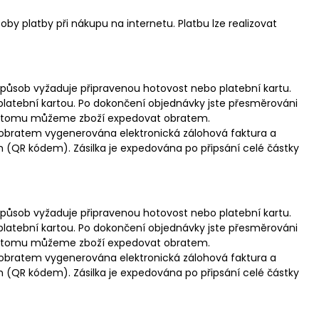
by platby při nákupu na internetu. Platbu lze realizovat
 způsob vyžaduje připravenou hotovost nebo platební kartu.
platební kartou. Po dokončení objednávky jste přesměrováni
ky tomu můžeme zboží expedovat obratem.
 obratem vygenerována elektronická zálohová faktura a
(QR kódem). Zásilka je expedována po připsání celé částky
 způsob vyžaduje připravenou hotovost nebo platební kartu.
platební kartou. Po dokončení objednávky jste přesměrováni
ky tomu můžeme zboží expedovat obratem.
 obratem vygenerována elektronická zálohová faktura a
(QR kódem). Zásilka je expedována po připsání celé částky