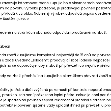
e zavazuje informovat řádně Kupujícího o vlastnostech prodávan
dem na povahu výrobku potřebné, je prodávající povinen posk
ý přikládá k výrobku. Nabízený výrobek odpovídá popisu uveden
v českém jazyce.
vedené na stránkách obchodu odpovídají prodávanému zboží.
zboží
odá zboží kupujícímu kompletní, nejpozději do 15 dnů od potvrze
li u zboží uvedeno „skladem“, prodávající zboží odešle nejpozději
ujícímu se doporučuje, aby si zboží při převzetí co nejdříve překon
ody na zboží přechází na kupujícího okamžikem převzetí zboží
 zásilky je třeba dbát zvýšené pozornosti při kontrole neporušenos
protržen, zda není poškozena lepicí páska. Pokud je obal poruše
ě je spotřebitel povinen sepsat reklamační protokol s řidičem n
spotřebitel povinen zjištěné vady uplatnit ihned při převzetí u pr