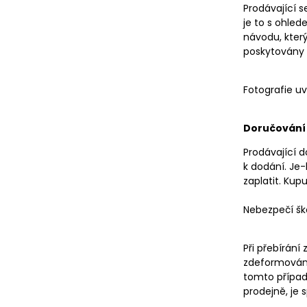
Prodávající s
je to s ohle
návodu, kter
poskytovány 
Fotografie u
Doručování 
Prodávající d
k dodání. Je-
zaplatit. Kup
Nebezpečí šk
Při přebírání
zdeformován, 
tomto případ
prodejně, je 