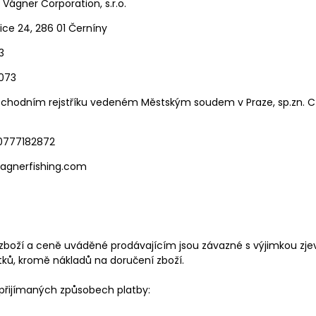
 Vágner Corporation, s.r.o.
vice 24, 286 01 Černíny
3
073
chodním rejstříku
vedeném Městským soudem v Praze, sp.zn. C
20777182872
vagnerfishing.com
zboží a ceně uváděné prodávajícím jsou závazné s výjimkou zje
tků, kromě nákladů na doručení zboží.
přijímaných
způsobech platby
: