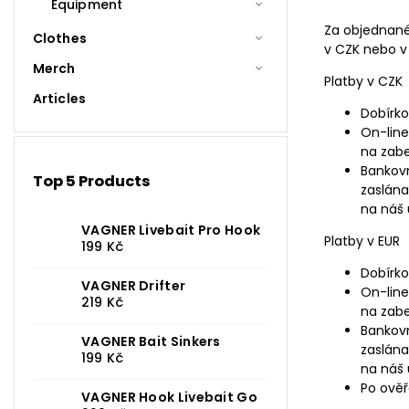
Equipment
Za objednané 
Clothes
v CZK nebo v
Merch
Platby v CZK
Articles
Dobírk
On-line
na zab
Bankov
Top 5 Products
zaslána
na náš 
VAGNER Livebait Pro Hook
Platby v EUR
199 Kč
Dobírko
VAGNER Drifter
On-line
219 Kč
na zab
Bankov
VAGNER Bait Sinkers
zaslána
199 Kč
na náš 
Po ověř
VAGNER Hook Livebait Go