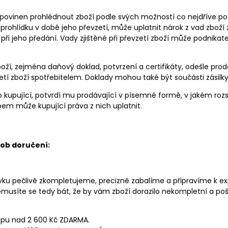
 povinen prohlédnout zboží podle svých možností co nejdříve po 
 prohlídku v době jeho převzetí, může uplatnit nárok z vad zboží z
 při jeho předání. Vady zjištěné při převzetí zboží může podnikat
oží, zejména daňový doklad, potvrzení a certifikáty, odešle prod
tí zboží spotřebitelem. Doklady mohou také být součásti zásilky
o kupující, potvrdí mu prodávající v písemné formě, v jakém roz
em může kupující práva z nich uplatnit.
ob doručení:
vku pečlivě zkompletujeme, precizně zabalíme a připravíme k ex
emusíte se tedy bát, že by vám zboží dorazilo nekompletní a poš
upu nad 2 600 Kč ZDARMA.