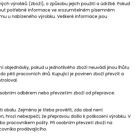
ých výrobků (zboží), o způsobu jejich použití a údržbě. Pokud
ytnout potřebné informace ve srozumitelném písemném
ému u nabízeného výrobku. Veškeré informace jsou
ní objednávky, pokud u jednotlivého zboží neuvádí jinou lhůtu
 do pěti pracovních dnů. Kupující je povinen zboží převzít a
troloval.
 osobním odběrem nebo převzetím zboží od přepravce.
ti obalu. Zejména je třeba prověřit, zda obal není
n, hrozí nebezpečí, že přepravou došlo k poškození výrobku. V
ebo pracovníkem pošty. Při osobním převzetí zboží na
acovníka prodávajícího.