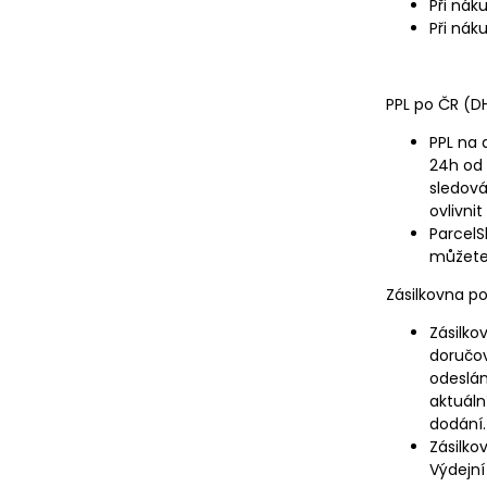
Při nák
Při nák
PPL po ČR (D
PPL na 
24h od 
sledová
ovlivni
ParcelS
můžete 
Zásilkovna p
Zásilko
doručov
odeslán
aktuáln
dodání.
Zásilko
Výdejní