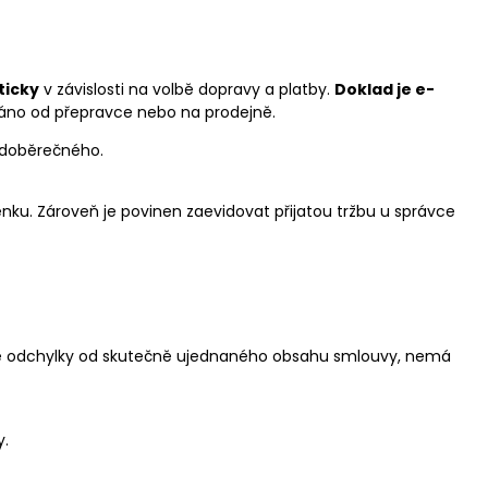
ticky
v závislosti na volbě dopravy a platby.
Doklad je e-
ráno od přepravce nebo na prodejně.
a doběrečného.
enku. Zároveň je povinen zaevidovat přijatou tržbu u správce
uje odchylky od skutečně ujednaného obsahu smlouvy, nemá
y.