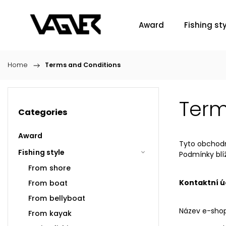
Award
Fishing sty
Home
/
Terms and Conditions
Term
Categories
Award
Tyto obchodn
Fishing style
Podmínky blíž
From shore
Kontaktní ú
From boat
From bellyboat
Název e-sho
From kayak