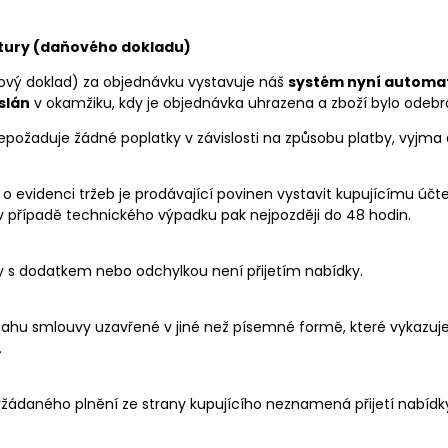
ktury (daňového dokladu)
ový doklad) za objednávku vystavuje náš
systém nyní automa
slán
v okamžiku, kdy je objednávka uhrazena a zboží bylo odeb
nepožaduje žádné poplatky v závislosti na způsobu platby, vyjm
o evidenci tržeb je prodávající povinen vystavit kupujícímu účt
 v případě technického výpadku pak nejpozději do 48 hodin.
dky s dodatkem nebo odchylkou není přijetím nabídky.
sahu smlouvy uzavřené v jiné než písemné formě, které vykaz
.
yžádaného plnění ze strany kupujícího neznamená přijetí nabídk