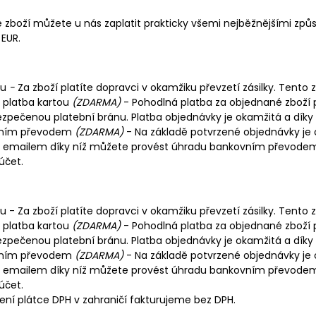
zboží můžete u nás zaplatit prakticky všemi nejběžnějšími způso
 EUR.
ou
-
Za zboží platíte dopravci v okamžiku převzetí zásilky. Tento
 platba kartou
(ZDARMA)
- Pohodlná platba za objednané zboží 
ezpečenou platební bránu. Platba objednávky je okamžitá a dí
ním převodem
(ZDARMA)
- Na základě potvrzené objednávky je
 emailem díky níž můžete provést úhradu bankovním převodem 
účet.
u - Za zboží platíte dopravci v okamžiku převzetí zásilky. Tento
 platba kartou
(ZDARMA)
- Pohodlná platba za objednané zboží 
ezpečenou platební bránu. Platba objednávky je okamžitá a dí
ním převodem
(ZDARMA)
- Na základě potvrzené objednávky je
 emailem díky níž můžete provést úhradu bankovním převodem 
účet.
ení plátce DPH v zahraničí fakturujeme bez DPH.