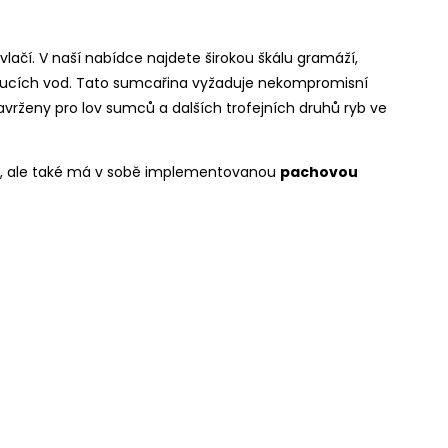
ívlačí. V naší nabídce najdete širokou škálu gramáží,
koucích vod. Tato sumcařina vyžaduje nekompromisní
vrženy pro lov sumců a dalších trofejních druhů ryb ve
di, ale také má v sobě implementovanou
pachovou