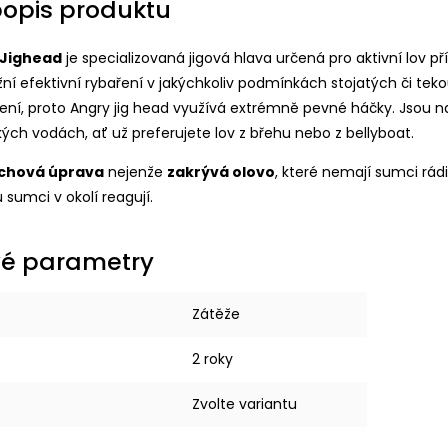
popis produktu
 Jighead
je specializovaná jigová hlava určená pro aktivní lov př
í efektivní rybaření v jakýchkoliv podmínkách stojatých či te
í, proto Angry jig head využívá extrémně pevné háčky. Jsou na
ých vodách, ať už preferujete lov z břehu nebo z bellyboat.
rchová úprava
nejenže
zakrývá olovo
, které nemají sumci rá
 sumci v okolí reagují.
é parametry
Zátěže
2 roky
Zvolte variantu