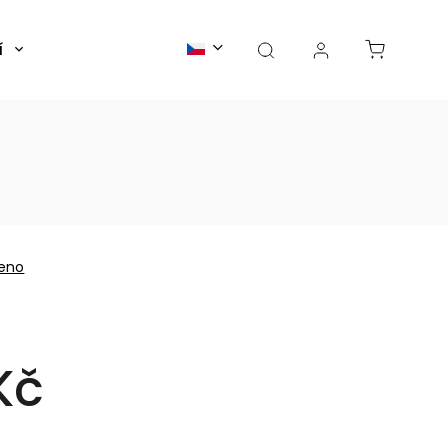
í
Články
eno
Kč