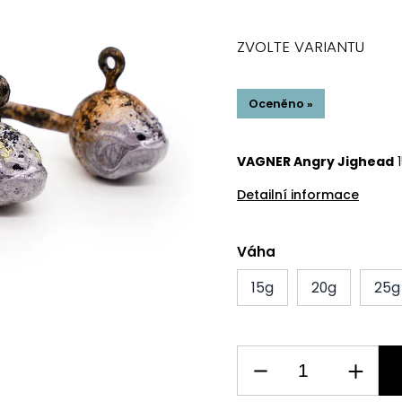
ZVOLTE VARIANTU
Oceněno »
VAGNER Angry Jighead
1
Detailní informace
Váha
15g
20g
25g