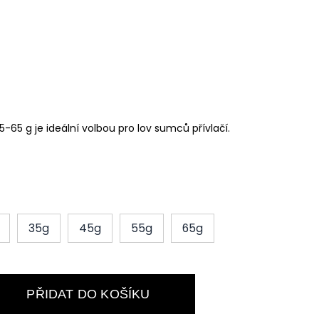
5-65 g je ideální volbou pro lov sumců přívlačí.
35g
45g
55g
65g
PŘIDAT DO KOŠÍKU