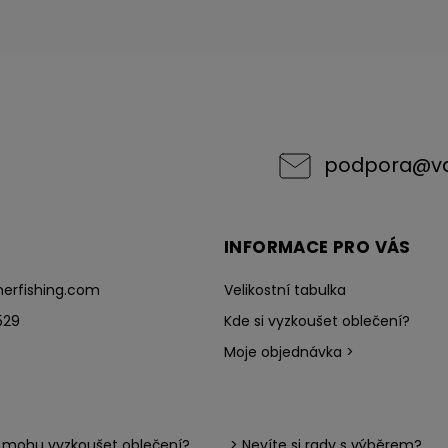
podpora
@
v
INFORMACE PRO VÁS
erfishing.com
Velikostní tabulka
529
Kde si vyzkoušet oblečení?
Moje objednávka >
i mohu vyzkoušet oblečení?
> Nevíte si rady s výběrem?