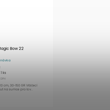
agic Bow 22
dnávka
č
1 ks
 DPH
0 cm, 30-150 GR Vláčecí
ut na sumce pro lov...