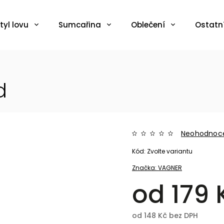
tyl lovu
Sumcařina
Oblečení
Ostatn
d
Neohodnoc
Kód:
Zvolte variantu
Značka:
VAGNER
od
179 
od
148 Kč
bez DPH