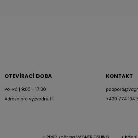
OTEVÍRACÍ DOBA
KONTAKT
Po-Pá | 9:00 - 17:00
podpora
@
vagn
Adresa pro vyzvednutí
+420 774 104 
> Přejít zpět na VÁGNER FISHING
> Kde s