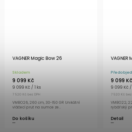
VAGNER Magic Bow 26
VAGNER M
Skladem
Předobje
9 099 Kč
9 099 K
9 099 Kč / 1 ks
9 099 Kč / 
7 520 Kč bez DPH
7 520 Kč bez
VMBO26, 260 cm, 30-150 GR Unikátní
VMBO22, 22
vláčecí prut na sumce ze...
rybářský pr
Do košíku
Detail