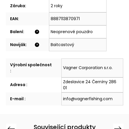
Záruka
:
2 roky
EAN
:
8887113870971
Balení
:
Neoprenové pouzdro
?
Naviják
:
Baitcastový
?
Výrobní společnost
Vagner Corporation s.r.o.
:
Zdeslavice 24 Černíny 286
Adresa
:
01
E-mail
:
info@vagnerfishing.com
Související produkty
Previous
Next