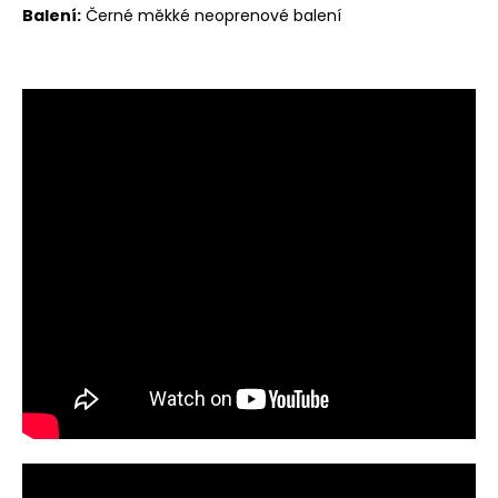
Balení:
Černé měkké neoprenové balení