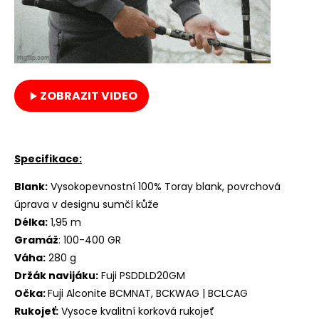
ZOBRAZIT VIDEO
Specifikace:
Blank:
Vysokopevnostní 100% Toray blank, povrchová
úprava v designu sumčí kůže
Délka:
1,95 m
Gramáž
: 100-400 GR
Váha:
280 g
Držák navijáku:
Fuji PSDDLD20GM
Očka:
Fuji Alconite BCMNAT, BCKWAG | BCLCAG
Rukojeť:
Vysoce kvalitní korková rukojeť