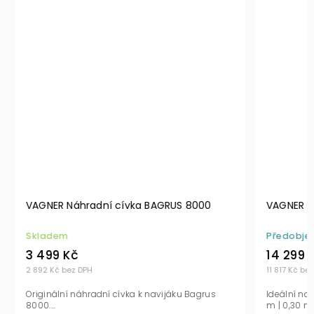
VAGNER Náhradní cívka BAGRUS 8000
VAGNER B
Skladem
Předobje
3 499 Kč
14 299 
2 892 Kč bez DPH
11 817 Kč be
Originální náhradní cívka k navijáku Bagrus
Ideální na
8000....
m | 0,30 mm