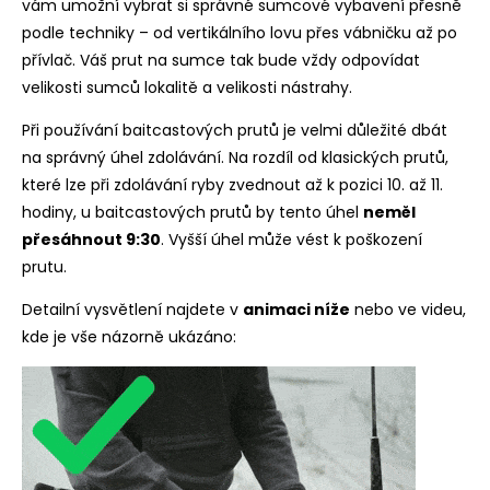
vám umožní vybrat si správné sumcové vybavení přesně
podle techniky – od vertikálního lovu přes vábničku až po
přívlač. Váš prut na sumce tak bude vždy odpovídat
velikosti sumců lokalitě a velikosti nástrahy.
Při používání baitcastových prutů je velmi důležité dbát
na správný úhel zdolávání. Na rozdíl od klasických prutů,
které lze při zdolávání ryby zvednout až k pozici 10. až 11.
hodiny, u baitcastových prutů by tento úhel
neměl
přesáhnout 9:30
. Vyšší úhel může vést k poškození
prutu.
Detailní vysvětlení najdete v
animaci níže
nebo ve videu,
kde je vše názorně ukázáno: