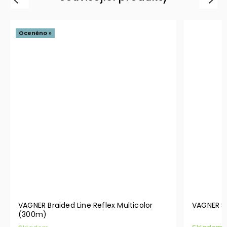
Oceněno »
VAGNER Braided Line Reflex Multicolor
VAGNER S
(300m)