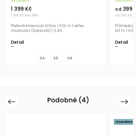
Skladem
Skladem
399 
1 399 Kč
od
od 330 Kč b
1 156 Kč bez DPH
Průhledný 
Pletená kmenová šňůra | 300 m | reflex
50 m | 0,80
multicolor (barevná) | 0,40...
Detail
Detail
0,4
0,5
0,6
Podobné (4)
Previous
Next
Oceněno »