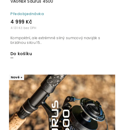
VAGNER Saurus 4500
Předobjednávka
4 999 Kč
4 131 Kč bez DPH
Kompaktní, ale extrémně silný sumcový naviják s
brzdnou silou 15...
Do košíku
Nové »