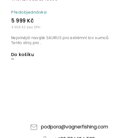
Předobjednávka
5 999 Kč
4 958 Kč bez DPH
Nejsilnější naviják SAURUS pro extrémní lov sumců.
Tento stroj pro...
Do košíku
podpora
@
vagnerfishing.com