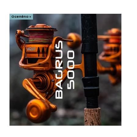
Nejdražší
Oceněno »
Nejprodávanější
Abecedně