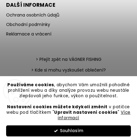
DALŠÍ INFORMACE
Ochrana osobních údajů
Obchodní podmínky
Reklamace a vrácení
> Přejít zpět na VÁGNER FISHING
> Kde si mohu vyzkoušet oblečení?
> Nevíte si rady s výběrem?
Používáme cookies
, abychom Vám umožnili pohodlné
prohlížení webu a díky analýze provozu webu neustále
> Katalog zboží v PDF
> Team testerů
zlepšovali jeho funkce, výkon a použitelnost.
Nastavení cookies můžete kdykoli změnit
v patičce
webu pod tlačítkem "
Upravit nastavení cookies
"
Více
informací
Copyright 2026
VAGNER Fishing
. Všechna práva vyhrazena.
Souhlasím
Upravit nastavení cookies