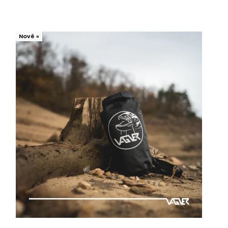
Nejlevnější
Nejdražší
Nové »
Nejprodávanější
Abecedně