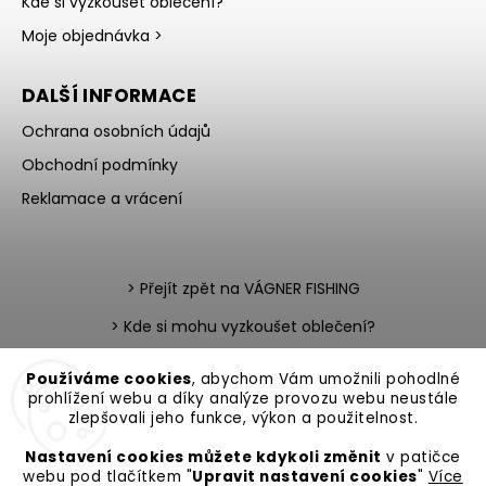
Kde si vyzkoušet oblečení?
Moje objednávka >
DALŠÍ INFORMACE
Ochrana osobních údajů
Obchodní podmínky
Reklamace a vrácení
> Přejít zpět na VÁGNER FISHING
> Kde si mohu vyzkoušet oblečení?
> Nevíte si rady s výběrem?
Používáme cookies
, abychom Vám umožnili pohodlné
prohlížení webu a díky analýze provozu webu neustále
> Katalog zboží v PDF
> Team testerů
zlepšovali jeho funkce, výkon a použitelnost.
Nastavení cookies můžete kdykoli změnit
v patičce
webu pod tlačítkem "
Upravit nastavení cookies
"
Více