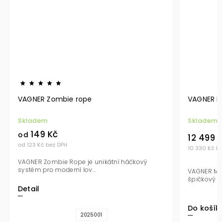
VAGNER Zombie rope
VAGNER M
Skladem
Skladem
149 Kč
od
12 499 
od 123 Kč bez DPH
10 330 Kč b
VAGNER Zombie Rope je unikátní háčkový
systém pro moderní lov...
VAGNER Mag
špičkový p
Detail
Do košík
2025001