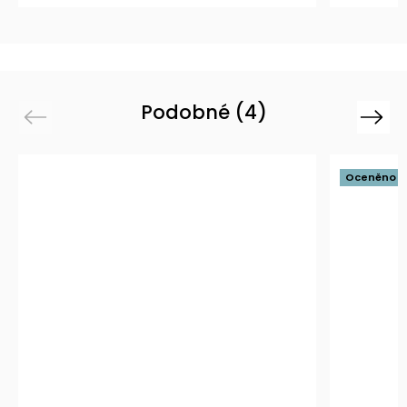
Podobné (4)
Previous
Next
Oceněno »