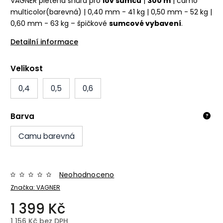
VAGNER pletená šňůra pro
lov sumců
|
300 m
| camo
multicolor
(barevná) | 0,40 mm - 41 kg | 0,50 mm - 52 kg |
0,60 mm - 63 kg – špičkové
sumcové vybavení
.
Detailní informace
Velikost
0,4
0,5
0,6
Barva
?
Camu barevná
Neohodnoceno
Značka:
VAGNER
1 399 Kč
1 156 Kč bez DPH