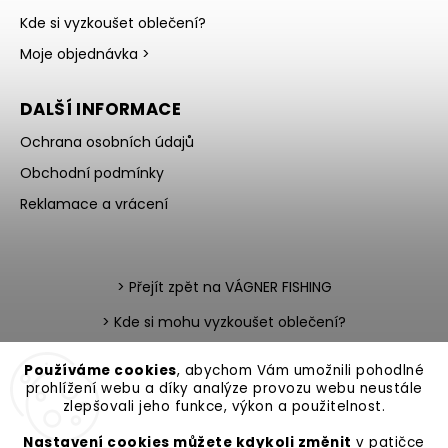
Kde si vyzkoušet oblečení?
Moje objednávka >
DALŠÍ INFORMACE
Ochrana osobních údajů
Obchodní podmínky
Reklamace a vrácení
> Přejít zpět na VÁGNER FISHING
> Kde si mohu vyzkoušet oblečení?
> Nevíte si rady s výběrem?
Používáme cookies
, abychom Vám umožnili pohodlné
prohlížení webu a díky analýze provozu webu neustále
> Katalog zboží v PDF
> Team testerů
zlepšovali jeho funkce, výkon a použitelnost.
Nastavení cookies můžete kdykoli změnit
v patičce