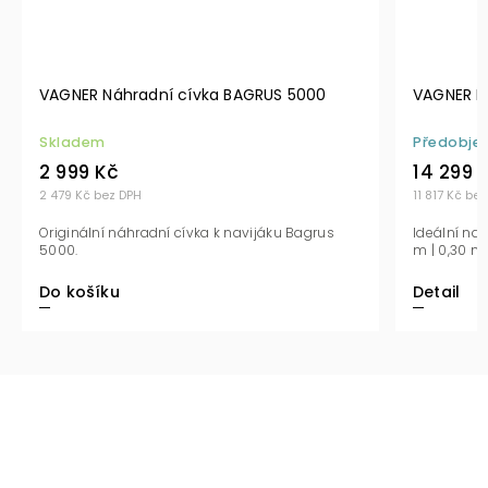
VAGNER Náhradní cívka BAGRUS 5000
VAGNER B
Skladem
Předobje
2 999 Kč
14 299 
2 479 Kč bez DPH
11 817 Kč be
Originální náhradní cívka k navijáku Bagrus
Ideální na
5000.
m | 0,30 mm
Do košíku
Detail