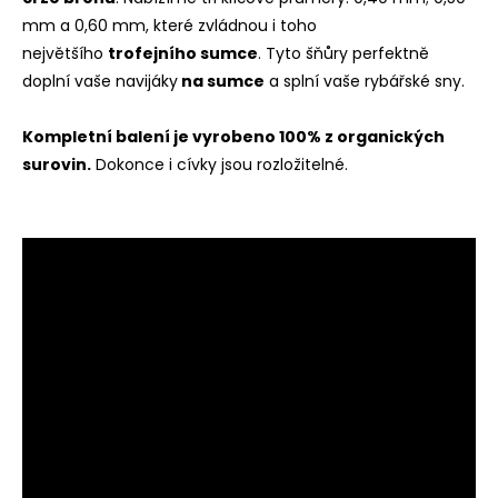
mm a 0,60 mm, které zvládnou i toho
největšího
trofejního sumce
. Tyto šňůry perfektně
doplní vaše navijáky
na sumce
a splní vaše rybářské sny.
Kompletní balení je vyrobeno 100% z organických
surovin.
Dokonce i cívky jsou rozložitelné.