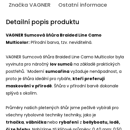
Značka
VAGNER
Ostatní informace
Detailní popis produktu
VAGNER Sumcová šňůra Braided Line Camo
Multicolor:
Přírodní barva, tzv. neviditelná.
VAGNER Sumcová šňůra Braided Line Camo Multicolor byla
vyvinuta pro náročný
lov sumců
na základě praktických
postřehů. ¨Moderní
sumcařina
vyžaduje nenápadnost, a
proto je šňůra ideální pro rybáře,
kteří preferují
maskování v přírodě
. Šňůra v přírodní barvě dokonale
splývá s okolím.
Průměry našich pletených šňůr jsme pečlivě vybírali pro
všechny rybolovné techniky techniky, jako je
trhačka
,
vábnička
nebo
rybaření
z
bellyboatu, lodě,
či ze břehu
. Nabízíme tři klíčové průměry: 0,40 mm; 0,50