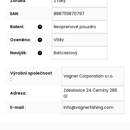
Záruka
:
2 roky
EAN
:
8887113870797
Balení
:
Neoprenové pouzdro
?
Oceněno
:
Vítěz
?
Naviják
:
Baitcastový
?
Výrobní společnost
Vagner Corporation s.r.o.
:
Zdeslavice 24 Černíny 286
Adresa
:
01
E-mail
:
info@vagnerfishing.com