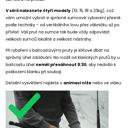
V sérii naleznete čtyři modely
(10, 15, 18 a 23kg), což
vám umožní vybrat si správné sumcové vybavení přesně
podle techniky – od vertikálního lovu přes vábničku až po
přívlač. Váš prut na sumce tak bude vždy odpovídat
velikosti sumců lokalitě a velikosti nástrahy.
Při rybaření s baitcastovými pruty je klíčové dbát na
správný úhel zdolávání. Na rozdíl od klasických prutů by u
baitcastu úhel
neměl přesáhnout 9:30
, aby nedošlo k
poškození blanku při souboji.
Detailní vysvětlení najdete v
animaci níže
nebo ve videu: