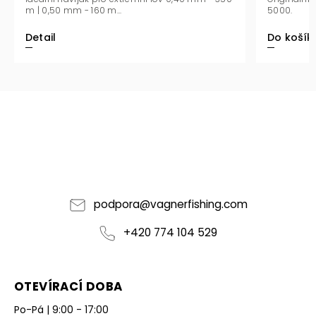
5000.
m | 0,30 mm
Do košíku
Detail
podpora
@
vagnerfishing.com
+420 774 104 529
OTEVÍRACÍ DOBA
Po-Pá | 9:00 - 17:00