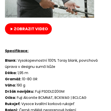
ZOBRAZIT VIDEO
Specifikace:
Blank:
Vysokopevnostní 100% Toray blank, povrchová
úprava v designu sumčí kůže
Délka:
1,95 m
Gramáž:
10-80 GR
Váha:
190 g
Držák navijáku:
Fuji PSDDLD20GM
Očka:
Fuji Alconite BCMNAT, BCKWAG | BCLCAG
Rukojeť:
Vysoce kvalitní korková rukojeť
Balení:
Černé měkké neoprenové balení