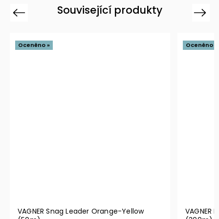
Související produkty
Previous
Next
Oceněno »
Nové »
VAGNER Braided Line Camo Multicolor
VAGNER Br