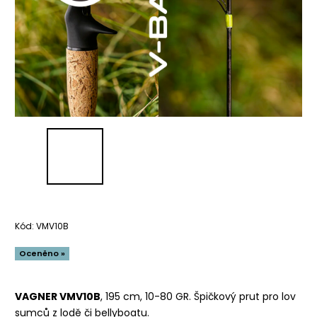
Kód:
VMV10B
Oceněno »
VAGNER VMV10B
, 195 cm, 10-80 GR. Špičkový prut pro lov
sumců z lodě či bellyboatu.