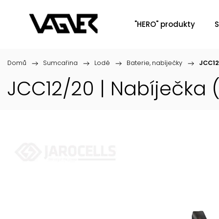
"HERO" produkty
S
Domů
/
Sumcařina
/
Lodě
/
Baterie, nabíječky
/
JCC12
JCC12/20 | Nabíječka 