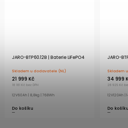
JARO-BTP60.12B | Baterie LiFePO4
JARO-BTP1
Skladem u dodavatele (NL)
Skladem u
21 999 Kč
34 999 
18 181 Kč bez DPH
28 925 Kč be
12V60Ah | 8,8kg | 768Wh
12V120Ah | 
Do košíku
Do košík