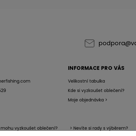
podpora
@
v
INFORMACE PRO VÁS
erfishing.com
Velikostní tabulka
529
Kde si vyzkoušet oblečení?
Moje objednávka >
i mohu vyzkoušet oblečení?
> Nevíte si rady s výběrem?