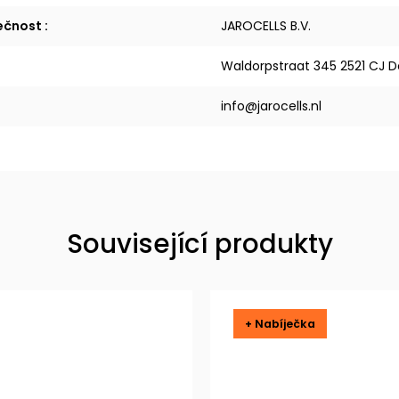
lečnost
:
JAROCELLS B.V.
Waldorpstraat 345 2521 CJ 
info@jarocells.nl
Související produkty
+ Nabíječka