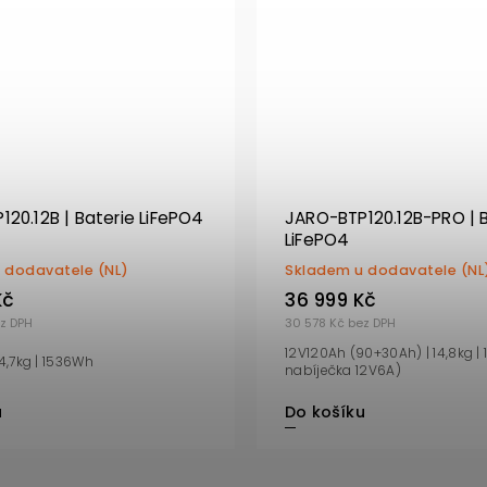
20.12B | Baterie LiFePO4
JARO-BTP120.12B-PRO | 
LiFePO4
 dodavatele (NL)
Skladem u dodavatele (NL
Kč
36 999 Kč
z DPH
30 578 Kč bez DPH
12V120Ah (90+30Ah) | 14,8kg |
14,7kg | 1536Wh
nabíječka 12V6A)
Do košíku
u