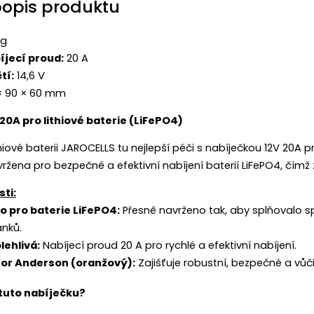
popis produktu
kg
íjecí proud:
20 A
tí:
14,6 V
× 90 × 60 mm
20A pro lithiové baterie (LiFePO4)
thiové baterii JAROCELLS tu nejlepší péči s nabíječkou 12V 20A 
vržena pro bezpečné a efektivní nabíjení baterií LiFePO4, čímž 
sti:
o pro baterie LiFePO4:
Přesně navrženo tak, aby splňovalo sp
ánků.
lehlivá:
Nabíjecí proud 20 A pro rychlé a efektivní nabíjení.
or Anderson (oranžový):
Zajišťuje robustní, bezpečné a vůč
 tuto nabíječku?