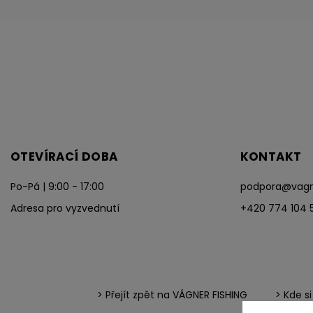
OTEVÍRACÍ DOBA
KONTAKT
Po-Pá | 9:00 - 17:00
podpora
@
vagn
Adresa pro vyzvednutí
+420 774 104 
> Přejít zpět na VÁGNER FISHING
> Kde s