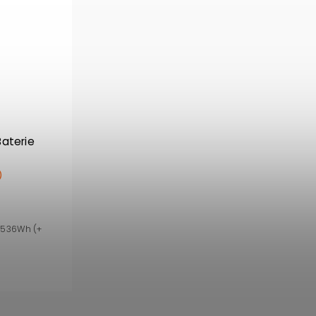
Baterie
)
 1536Wh (+