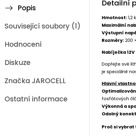
Detailní 
Popis
Hmotnost:
1,2 
Související soubory (1)
Maximální nab
Výstupní napě
Rozměry:
200 
Hodnocení
Nabíječka 12V 
Diskuze
Dopřejte své li
je speciálně na
Značka
JAROCELL
Hlavní vlastno
Optimalizován
Ostatní informace
fosfátových čl
Výkonná a spo
Odolný konekt
Proč si vybrat