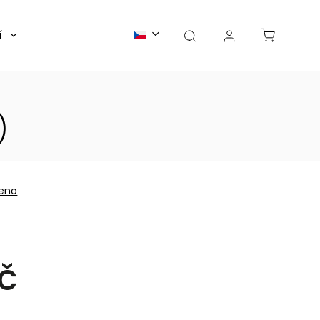
í
Články
)
eno
č