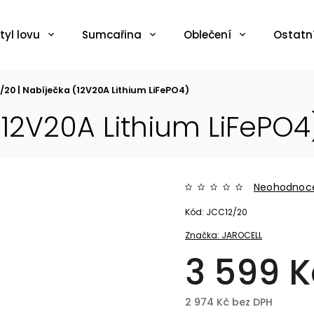
tyl lovu
Sumcařina
Oblečení
Ostatn
/20 | Nabíječka (12V20A Lithium LiFePO4)
(12V20A Lithium LiFePO4
Neohodnoc
Kód:
JCC12/20
Značka:
JAROCELL
3 599 K
2 974 Kč bez DPH