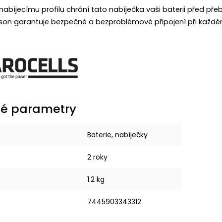
abíjecímu profilu chrání tato nabíječka vaši baterii před pře
son garantuje bezpečné a bezproblémové připojení při každém
é parametry
Baterie, nabíječky
2 roky
1.2 kg
7445903343312