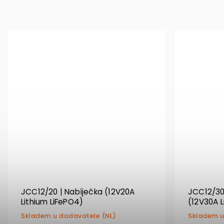
JCC12/20 | Nabíječka (12V20A
JCC12/30
Lithium LiFePO4)
(12V30A L
Skladem u dodavatele (NL)
Skladem u