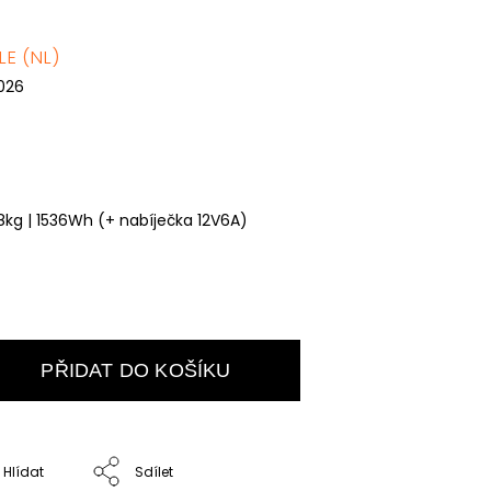
E (NL)
2026
,8kg | 1536Wh
(+ nabíječka 12V6A)
PŘIDAT DO KOŠÍKU
Hlídat
Sdílet