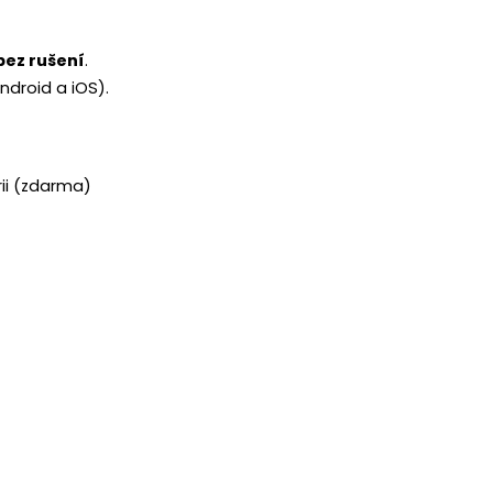
bez rušení
.
ndroid a iOS).
ii (zdarma)