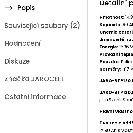
Detailní 
Popis
Hmotnost:
14,8
Související soubory (2)
Kapacita:
90 A
Chemie bateri
Jmenovité nap
Hodnocení
Energie:
1536 
Provozní teplo
Diskuze
Pouzdro:
Pelic
Rozměry:
417 ×
Značka
JAROCELL
JARO-BTP120.1
JARO-BTP120.
Ostatní informace
používání. Souč
Hlavní vlastno
Dva zcela odd
1× 90 Ah s vlas