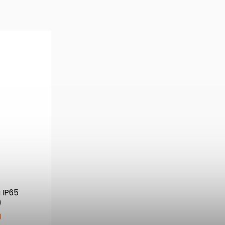
 IP65
)
)