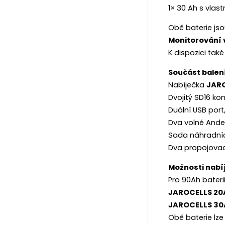
1× 30 Ah s vla
Obě baterie js
Monitorování 
K dispozici tak
Součást balení
Nabíječka
JARO
Dvojitý SD16 ko
Duální USB port
Dva volné Ande
Sada náhradníc
Dva propojovac
Možnosti nabíj
Pro 90Ah bateri
JAROCELLS 20
JAROCELLS 30
Obě baterie lze