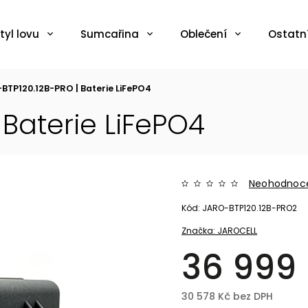
tyl lovu
Sumcařina
Oblečení
Ostatn
BTP120.12B-PRO | Baterie LiFePO4
 Baterie LiFePO4
Neohodnoc
Kód:
JARO-BTP120.12B-PRO2
Značka:
JAROCELL
36 999
30 578 Kč bez DPH