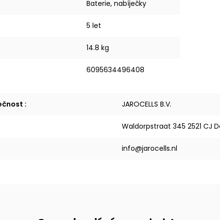
Baterie, nabíječky
5 let
14.8 kg
6095634496408
lečnost
:
JAROCELLS B.V.
Waldorpstraat 345 2521 CJ 
info@jarocells.nl