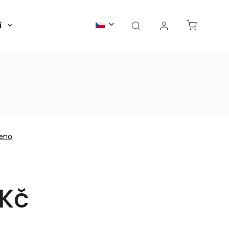
í
Články
eno
 Kč