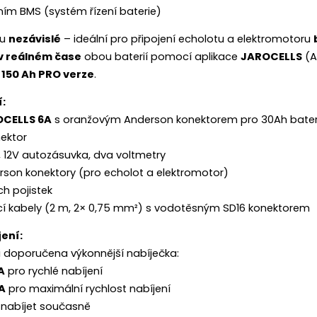
stním BMS
(systém řízení baterie)
ou
nezávislé
– ideální pro připojení echolotu a elektromotoru
v reálném čase
obou baterií pomocí aplikace
JAROCELLS
(A
é
150 Ah PRO verze
.
:
CELLS 6A
s oranžovým Anderson konektorem pro 30Ah bater
nektor
,
12V autozásuvka
,
dva voltmetry
rson konektory (pro echolot a elektromotor)
h pojistek
í kabely (2 m, 2× 0,75 mm²) s vodotěsným SD16 konektorem
ení:
i doporučena výkonnější nabíječka:
A
pro rychlé nabíjení
A
pro maximální rychlost nabíjení
 nabíjet současně