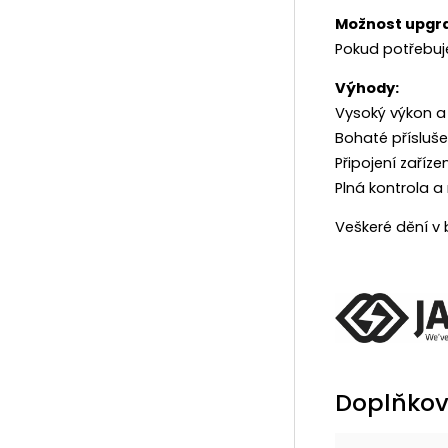
Možnost upgra
Pokud potřebuje
Výhody:
Vysoký výkon a
Bohaté přísluše
Připojení zaříze
Plná kontrola a
Veškeré dění v 
Doplňkov