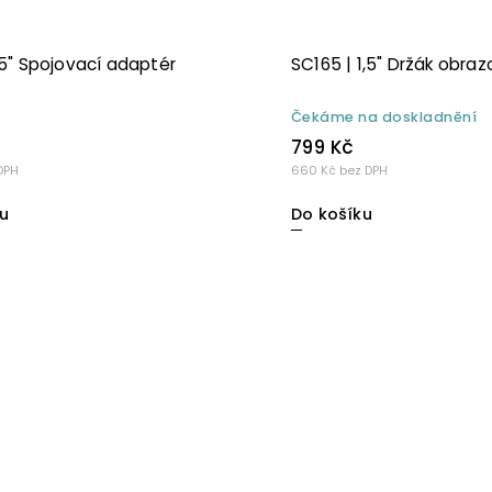
1,5" Spojovací adaptér
SC165 | 1,5" Držák obra
Čekáme na doskladnění
799 Kč
DPH
660 Kč bez DPH
u
Do košíku