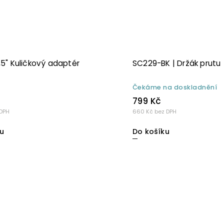
1,5" Kuličkový adaptér
SC229-BK | Držák prutu
Čekáme na doskladnění
799 Kč
 DPH
660 Kč bez DPH
u
Do košíku