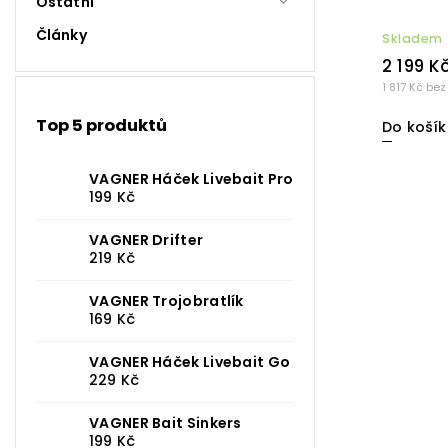
Ostatní
Články
Skladem
2 199 K
1 817 Kč bez
Top 5 produktů
Do košík
VAGNER Háček Livebait Pro
199 Kč
VAGNER Drifter
219 Kč
VAGNER Trojobratlík
169 Kč
VAGNER Háček Livebait Go
229 Kč
VAGNER Bait Sinkers
199 Kč