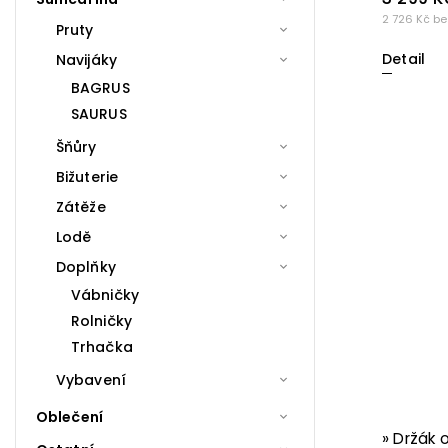
2 726 Kč be
Pruty
Detail
Navijáky
BAGRUS
SAURUS
Šňůry
Bižuterie
Zátěže
Lodě
Doplňky
Vábničky
Rolničky
Trhačka
Vybavení
Oblečení
» Držák