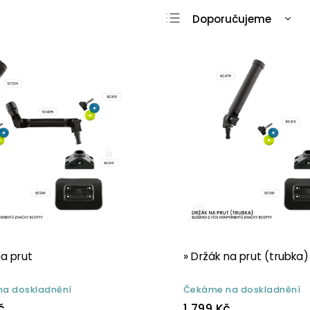
Doporučujeme
Nejlevnější
Nejdražší
Nejprodávanější
Abecedně
na prut
» Držák na prut (trubka)
a doskladnění
Čekáme na doskladnění
č
1 799 Kč