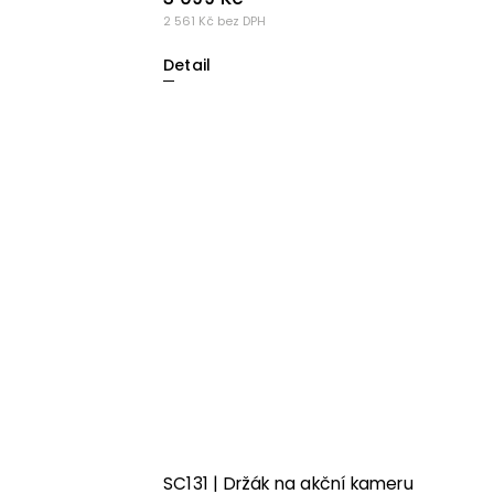
2 561 Kč bez DPH
Detail
SC131 | Držák na akční kameru