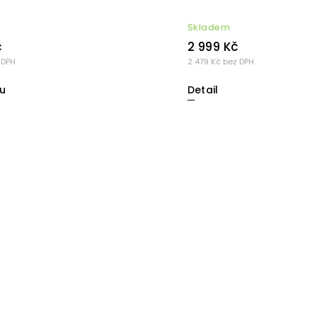
Skladem
č
2 999 Kč
 DPH
2 479 Kč bez DPH
u
Detail