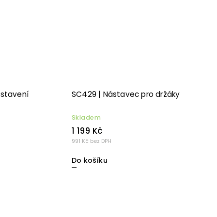
astavení
SC429 | Nástavec pro držáky
Skladem
1 199 Kč
991 Kč bez DPH
Do košíku