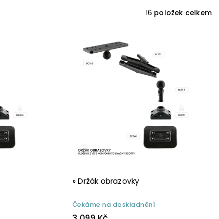
16
položek celkem
» Držák obrazovky
Čekáme na doskladnění
3 099 Kč