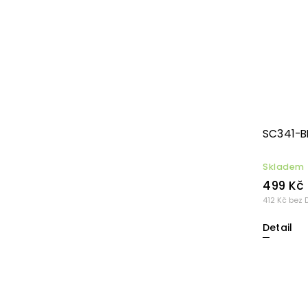
SC341-BK
Skladem
499 Kč
412 Kč bez 
Detail