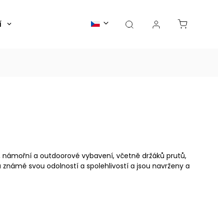
í
Články
é, námořní a outdoorové vybavení, včetně držáků prutů,
u známé svou odolností a spolehlivostí a jsou navrženy a