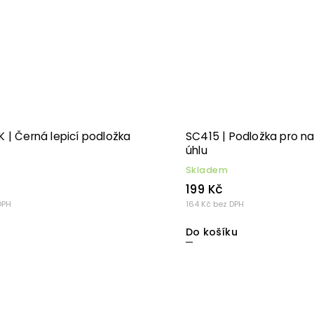
 | Černá lepicí podložka
SC415 | Podložka pro n
úhlu
Skladem
199 Kč
DPH
164 Kč bez DPH
Do košíku