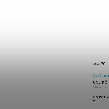
SC479 | 
Čekáme n
699 Kč
578 Kč bez 
Do košík