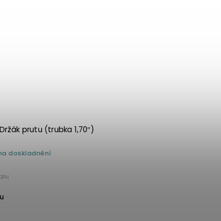
Držák prutu (trubka 1,70″)
a doskladnění
DPH
u