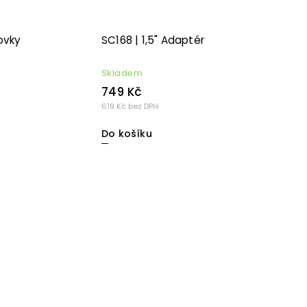
zovky
SC168 | 1,5" Adaptér
Skladem
749 Kč
619 Kč bez DPH
Do košíku