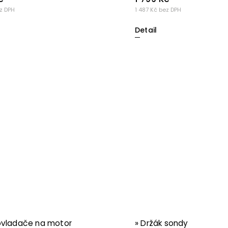
z DPH
1 487 Kč bez DPH
Detail
 ovladače na motor
» Držák sondy