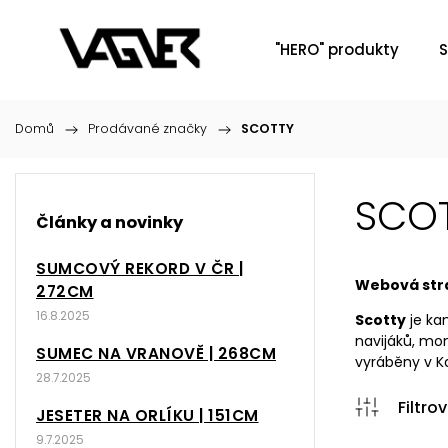
"HERO" produkty
S
Domů
/
Prodávané značky
/
SCOTTY
SCO
Články a novinky
SUMCOVÝ REKORD V ČR |
Webová str
272CM
16.8.2025
Scotty
je ka
navijáků, mon
SUMEC NA VRANOVĚ | 268CM
vyráběny v K
28.7.2025
JESETER NA ORLÍKU | 151CM
9.7.2025