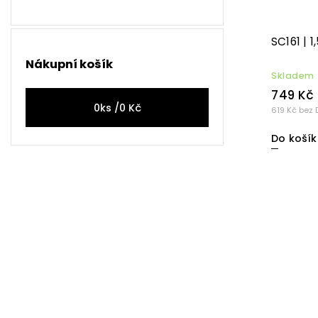
SC161 | 
Nákupní košík
Skladem
749 Kč
0
ks /
0 Kč
619 Kč bez 
Do košík