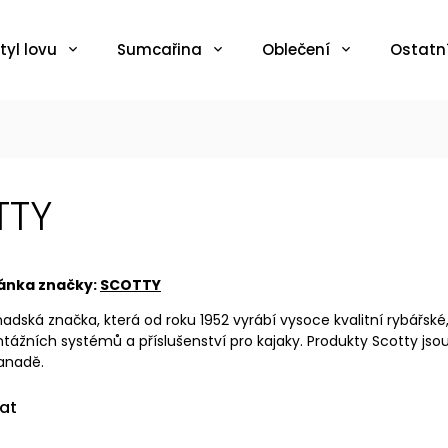
tyl lovu
Sumcařina
Oblečení
Ostatn
TTY
ánka značky:
SCOTTY
nadská značka, která od roku 1952 vyrábí vysoce kvalitní rybářsk
tážních systémů a příslušenství pro kajaky. Produkty Scotty jso
anadě.