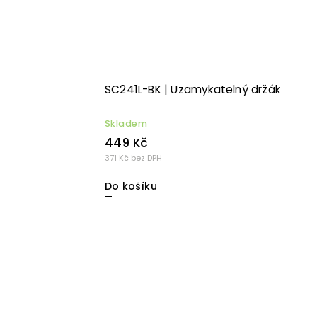
SC241L-BK | Uzamykatelný držák
Skladem
449 Kč
371 Kč bez DPH
Do košíku