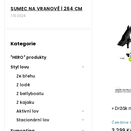
SUMEC NA VRANOVĚ | 264 CM
7.10.2024
Kategorie
"HERO" produkty
Styl lovu
Ze břehu
Z lodě
Z bellyboatu
Z kajaku
» Držák 
Aktivní lov
Stacionární lov
Čekáme n
3 299 K
Sumcařina