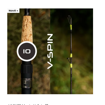
Nejdražší
Nové »
Nejprodávanější
Abecedně