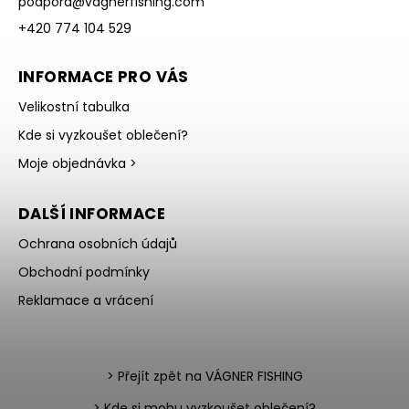
podpora
@
vagnerfishing.com
+420 774 104 529
INFORMACE PRO VÁS
Velikostní tabulka
Kde si vyzkoušet oblečení?
Moje objednávka >
DALŠÍ INFORMACE
Ochrana osobních údajů
Obchodní podmínky
Reklamace a vrácení
> Přejít zpět na VÁGNER FISHING
> Kde si mohu vyzkoušet oblečení?