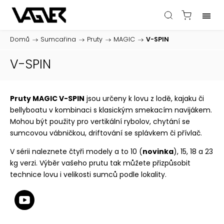
Domů
/
Sumcařina
/
Pruty
/
MAGIC
/
V-SPIN
V-SPIN
Pruty
MAGIC V-SPIN
jsou určeny k lovu z lodě, kajaku či
bellyboatu v kombinaci s klasickým smekacím navijákem.
Mohou být použity pro vertikální rybolov, chytání se
sumcovou vábničkou, driftování se splávkem či přívlač.
V sérii naleznete čtyři modely a to 10 (
novinka
), 15, 18 a 23
kg verzi. Výběr vašeho prutu tak můžete přizpůsobit
technice lovu i velikosti sumců podle lokality.