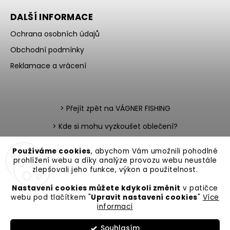
DALŠÍ INFORMACE
Ochrana osobních údajů
Obchodní podmínky
Reklamace a vrácení
> Přejít zpět na VÁGNER FISHING
> Kde si mohu vyzkoušet oblečení?
> Nevíte si rady s výběrem?
Používáme cookies
, abychom Vám umožnili pohodlné
prohlížení webu a díky analýze provozu webu neustále
> Katalog zboží v PDF
> Team testerů
zlepšovali jeho funkce, výkon a použitelnost.
Nastavení cookies můžete kdykoli změnit
v patičce
webu pod tlačítkem "
Upravit nastavení cookies
"
Více
informací
Copyright 2026
VAGNER Fishing
. Všechna práva vyhrazena.
Souhlasím