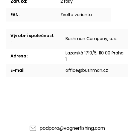
Záruka
:
2 roky
EAN
:
Zvolte variantu
Výrobní společnost
Bushman Company, a. s.
:
Lazarská 1719/5, 110 00 Praha
Adresa
:
1
E-mail
:
office@bushman.cz
podpora
@
vagnerfishing.com