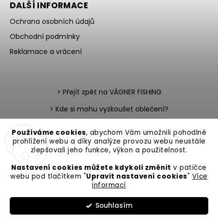
DALŠÍ INFORMACE
Ochrana osobních údajů
Obchodní podmínky
Reklamace a vrácení
> Přejít zpět na VÁGNER FISHING
> Kde si mohu vyzkoušet oblečení?
> Nevíte si rady s výběrem?
Používáme cookies
, abychom Vám umožnili pohodlné
prohlížení webu a díky analýze provozu webu neustále
> Katalog zboží v PDF
> Team testerů
zlepšovali jeho funkce, výkon a použitelnost.
Nastavení cookies můžete kdykoli změnit
v patičce
webu pod tlačítkem "
Upravit nastavení cookies
"
Více
informací
Copyright 2026
VAGNER Fishing
. Všechna práva vyhrazena.
Souhlasím
Upravit nastavení cookies