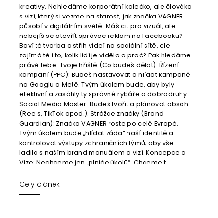
kreativy. Nehledáme korporátní kolečko, ale člověka
s vizí, který si vezme na starost, jak značka VAGNER
působí v digitálním světě. Máš cit pro vizuál, ale
nebojíš se otevřít správce reklam na Facebooku?
Baví tě tvorba a střih videí na sociální sítě, ale
zajímá tě i to, kolik lidí je vidělo a proč? Pak hledáme
právě tebe. Tvoje hřiště (Co budeš dělat): Řízení
kampaní (PPC): Budeš nastavovat a hlídat kampaně
na Googlu a Metě. Tvým úkolem bude, aby byly
efektivní a zasáhly ty správné rybáře a dobrodruhy.
Social Media Master: Budeš tvořit a plánovat obsah
(Reels, TikTok apod.). Strážce značky (Brand
Guardian): Značka VAGNER roste po celé Evropě.
Tvým úkolem bude „hlídat záda“ naší identitě a
kontrolovat výstupy zahraničních týmů, aby vše
ladilo s naším brand manuálem a vizí. Koncepce a
Vize: Nechceme jen „plniče úkolů“. Chceme t...
Celý článek