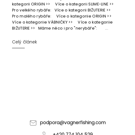
kategorii ORIGIN >> Více o kategorii SLIME-LINE >>
Pro velkého rybáře: Více o kategorii BIŽUTERIE >>
Pro malého rybáře: Více o kategoriie ORIGIN >>
Více o kategoriie VÁBNIČKY >> Více o kategoriie
BIŽUTERIE >> Máme něco i pro "nerybáře": ...
Celý článek
podpora
@
vagnerfishing.com
+420 774 104 529