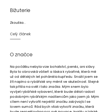
Bižuterie
Zkouška...
Celý článek
O značce
Na počátku nebyla vize bohatství, peněz, ani slávy.
Byla to obrovská vášeň a láska k rybařině, která mě
už od dětských let poháněla kupředu. Snažil jsem se
žít naplno a rybářské sny měnit ve skutečnost. Stejně
tak přišla na svět i tato značka. Mým snem bylo
vyvíjet rybářské vybavení, které bude dělat radost
podobným rybářským nadšencům jako jsem já. Mým
cílem není vytvořit největší značku zabývající se
lovem sumců. Rád bych však vytvořil značku, která
bude respektována pro své inovace, kvalitu a lidské