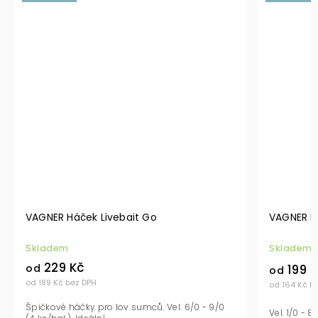
VAGNER Háček Livebait Go
VAGNER Há
Skladem
Skladem
229 Kč
199 
od
od
od 189 Kč bez DPH
od 164 Kč b
Špičkové háčky pro lov sumců. Vel. 6/0 - 9/0
Vel. 1/0 - 8