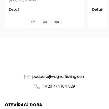
(4 ks/bal.). Ideální...
Detail
Detail
6/0
7/0
9/0
podpora
@
vagnerfishing.com
+420 774 104 529
OTEVÍRACÍ DOBA