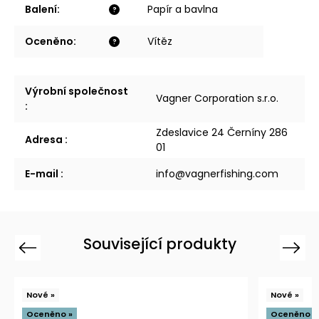
Balení
:
Papír a bavlna
?
Oceněno
:
Vítěz
?
Výrobní společnost
Vagner Corporation s.r.o.
:
Zdeslavice 24 Černíny 286
Adresa
:
01
E-mail
:
info@vagnerfishing.com
Související produkty
Previous
Next
Nové »
Nové »
Oceněno »
Oceněno »