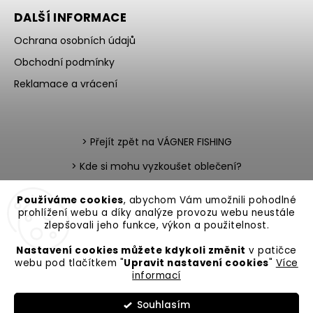
DALŠÍ INFORMACE
Ochrana osobních údajů
Obchodní podmínky
Reklamace a vrácení
> Přejít zpět na VÁGNER FISHING
> Kde si mohu vyzkoušet oblečení?
> Nevíte si rady s výběrem?
Používáme cookies
, abychom Vám umožnili pohodlné
prohlížení webu a díky analýze provozu webu neustále
> Katalog zboží v PDF
> Team testerů
zlepšovali jeho funkce, výkon a použitelnost.
Nastavení cookies můžete kdykoli změnit
v patičce
webu pod tlačítkem "
Upravit nastavení cookies
"
Více
informací
Copyright 2026
VAGNER Fishing
. Všechna práva vyhrazena.
Souhlasím