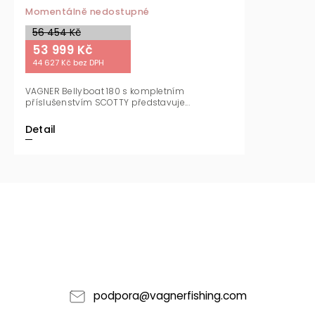
Momentálně nedostupné
56 454 Kč
53 999 Kč
44 627 Kč bez DPH
VAGNER Bellyboat 180 s kompletním
příslušenstvím SCOTTY představuje...
Detail
podpora
@
vagnerfishing.com