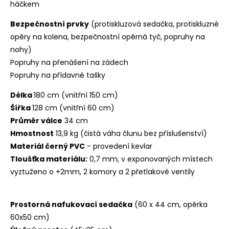
háčkem
Bezpečnostní prvky
(protiskluzová sedačka, protiskluzné
opěry na kolena, bezpečnostní opěrná tyč, popruhy na
nohy)
Popruhy
na přenášení na zádech
Popruhy
na přídavné tašky
Délka
180 cm (vnitřní 150 cm)
Šířka
128 cm (vnitřní 60 cm)
Průměr válce
34 cm
Hmostnost
13,9 kg (čistá váha člunu bez příslušenství)
Materiál černý PVC
- provedení kevlar
Tloušťka materiálu:
0,7 mm, v exponovaných místech
vyztuženo o +2mm, 2 komory a 2 přetlakové ventily
Prostorná nafukovací sedačka
(60 x 44 cm, opěrka
60x50 cm)