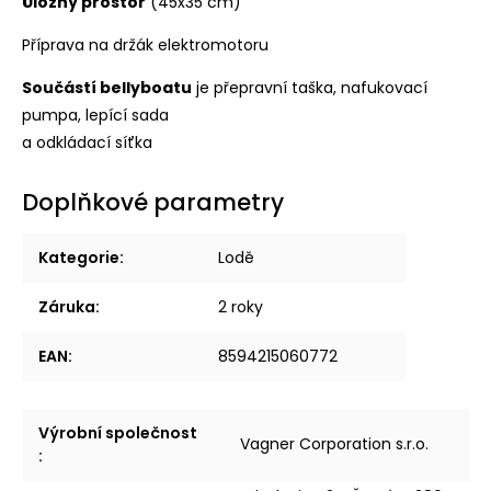
Úložný prostor
(45x35 cm)
Příprava
na držák elektromotoru
Součástí bellyboatu
je přepravní taška, nafukovací
pumpa, lepící sada
a odkládací síťka
Doplňkové parametry
Kategorie
:
Lodě
Záruka
:
2 roky
EAN
:
8594215060772
Výrobní společnost
Vagner Corporation s.r.o.
: