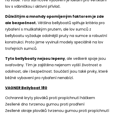
na vodě. Toto sumcové vybavení je ideální pro vertikální
lov s vábničkou i aktivní přívlač.
Důležitým a mnohdy opomíjeným faktorem je zde
ale bezpečnost.
Většina bellyboatů splňuje kritéria pro
rybaření s muškařským prutem, ale lov sumců z
bellyboatu vyžaduje odolnější pruty na sumce a robustní
konstrukci. Proto jsme vyvinuli modely speciálně na lov
trofejních sumců.
Tyto bellyboaty nejsou lepeny
, ale veškeré spoje jsou
svařovány. Tím je zajištěna nejenom vyšší životnost a
odolnost, ale i bezpečnost. Součástí jsou také prvky, které
běžné vybavení pro rybaření nenabízí.
VAGNER Bellyboat 180
Ochranné kryty
plováků proti propíchnutí háčkem
Zesílené dno
tvrzenou gumou proti prodření
Zesílené okraje
plováků tvrzenou gumou proti propíchnutí