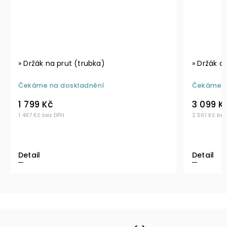
» Držák na prut (trubka)
» Držák o
Čekáme na doskladnění
Čekáme n
1 799 Kč
3 099 K
1 487 Kč bez DPH
2 561 Kč be
Detail
Detail