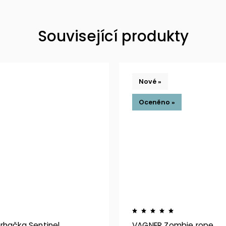
Související produkty
Nové »
Oceněno »
rhačka Sentinel
VAGNER Zombie rope