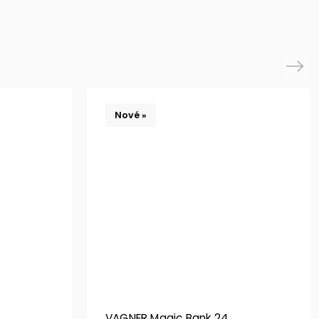
Next
Nové »
VAGNER Magic Bank 24