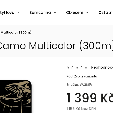
tyl lovu
Sumcařina
Oblečení
Ostatn
Multicolor (300m)
Camo Multicolor (300m
Neohodnoc
Kód:
Zvolte variantu
Značka:
VAGNER
1 399 K
1 156 Kč bez DPH