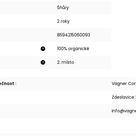
Šňůry
2 roky
8594215060093
100% organické
?
2. místo
?
lečnost
:
Vagner Corp
Zdeslavice 
info@vagne