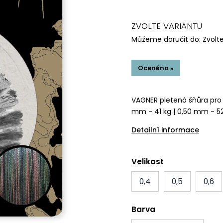
ZVOLTE VARIANTU
Můžeme doručit do:
Zvolt
Oceněno »
VAGNER pletená šňůra pr
mm - 41 kg | 0,50 mm - 52
Detailní informace
Velikost
0,4
0,5
0,6
Barva