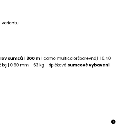
e variantu
o
lov sumců
|
300 m
| camo multicolor
(barevná) | 0,40
 kg | 0,60 mm - 63 kg – špičkové
sumcové vybavení
.
?