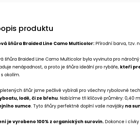
popis produktu
á šňůra Braided Line Camo Multicolor:
Přírodní barva, tzv. n
šňůra Braided Line Camo Multicolor byla vyvinuta pro náročn
duje nenápadnost, a proto je šňůra ideální pro rybáře,
kteří pr
 s okolím.
pletených šňůr jsme pečlivě vybírali pro všechny rybolovné techn
yboatu, lodě, či ze břehu
. Nabízíme tři klíčové průměry: 0,40
ejního sumce
. Tyto šňůry perfektně doplní vaše navijáky
na su
ní je vyrobeno 100% z organických surovin.
Dokonce i cívky j