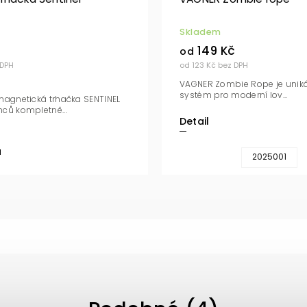
Skladem
149 Kč
od
 DPH
od 123 Kč bez DPH
VAGNER Zombie Rope je uniká
systém pro moderní lov...
magnetická trhačka SENTINEL
ců kompletně...
Detail
u
2025001