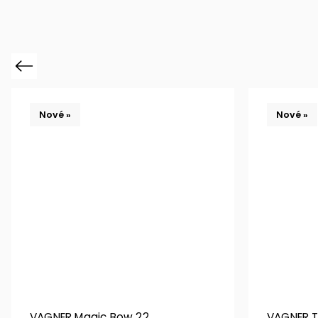
Previous
Nové »
Nové »
VAGNER Magic Bow 22
VAGNER T