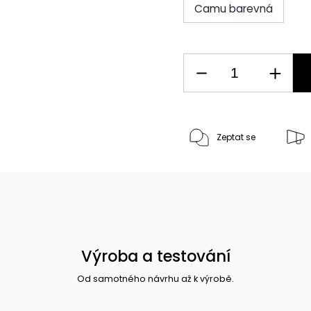
Camu barevná
Zeptat se
Výroba a testování
Od samotného návrhu až k výrobě.