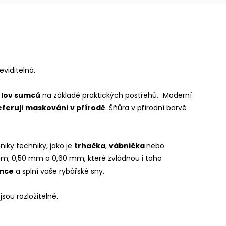
eviditelná.
ý
lov sumců
na základě praktických postřehů. ¨Moderní
eferují maskování v přírodě
. Šňůra v přírodní barvě
iky techniky, jako je
trhačka
,
vábnička
nebo
 mm; 0,50 mm a 0,60 mm, které zvládnou i toho
mce
a splní vaše rybářské sny.
sou rozložitelné.