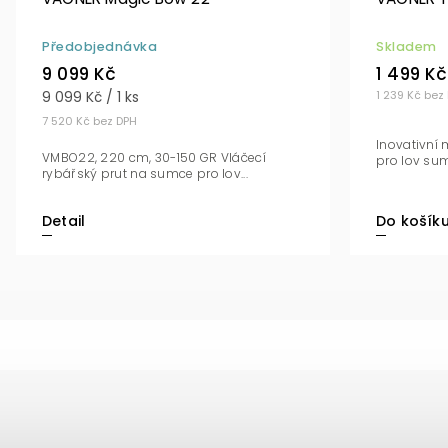
Předobjednávka
Skladem
9 099 Kč
1 499 Kč
9 099 Kč / 1 ks
1 239 Kč bez
7 520 Kč bez DPH
Inovativní 
VMBO22, 220 cm, 30-150 GR Vláčecí
pro lov sum
rybářský prut na sumce pro lov...
Detail
Do košík