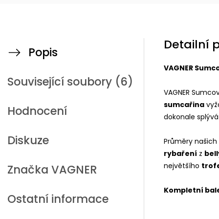
Detailní 
Popis
VAGNER Sumcov
Související soubory (6)
VAGNER Sumcová 
sumcařina
vyža
Hodnocení
dokonale splývá
Diskuze
Průměry našich 
rybaření
z
bell
největšího
trof
Značka
VAGNER
Kompletní bale
Ostatní informace