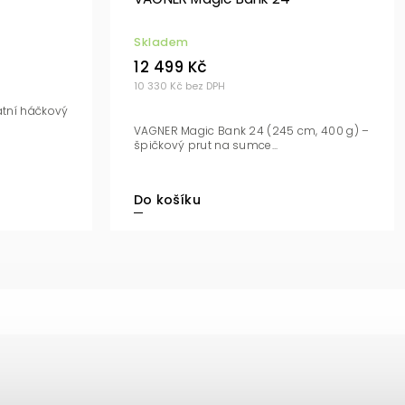
Skladem
12 499 Kč
10 330 Kč bez DPH
tní háčkový
VAGNER Magic Bank 24 (245 cm, 400 g) –
špičkový prut na sumce...
Do košíku